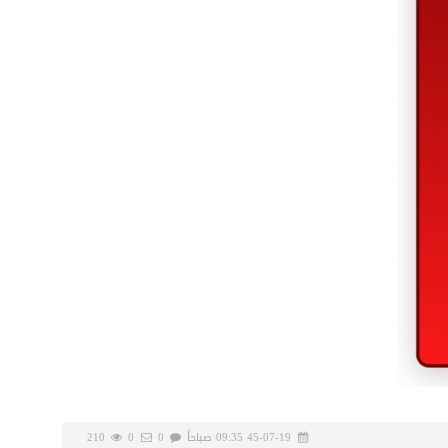
45-07-19 09:35 صباحاً
0
0
210