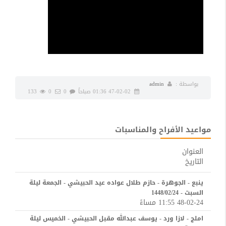
بواسطة :
admin
47-02-02 01:36 صباحاً
0
0
133
مواعيد الأفراح والمناسبات
العنوان
التاريخ
ينبع - الجوهرة - حازم طلال عواده عيد الحبيشي - الجمعة ليلة
السبت - 1448/02/24
48-02-24 11:55 مساءً
املج - لازا ورد - يوسف عبدالله مقبل الحبيشي - الخميس ليلة