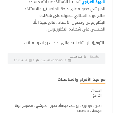
تهانينا للأستاذ : عبدالله مساعد
ثانوية الغزنوي
الحبيشي حصوله على درجة الماجستير والأستاذ :
صالح عواد السناني حصوله على شهادة
البكلوريوس وحصول الأستاذ : فالح عبيد الله
الحبيشي على شهادة البكلوريوس .
بالتوفيق ان شاء الله والى اعلا الدرجات والمراتب
بواسطة :
عيد سعيد
38-05-17 09:46 مساءً
0
0
1.1K
مواعيد الأفراح والمناسبات
العنوان
التاريخ
املج - لازا ورد - يوسف عبدالله مقبل الحبيشي - الخميس ليلة
الجمعة - 1448/2/30