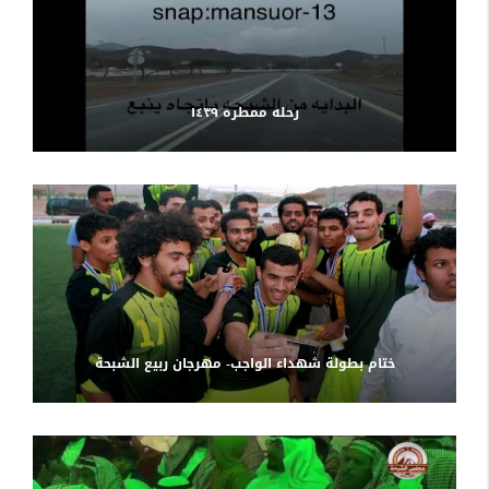
رحله ممطره ١٤٣٩
ختام بطولة شهداء الواجب- مهرجان ربيع الشبحة