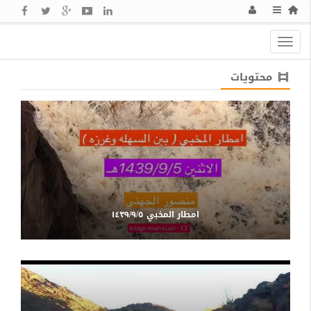
Toggle
navigation
محتويات
امطار المخبي ١٤٣٩/٩/٥