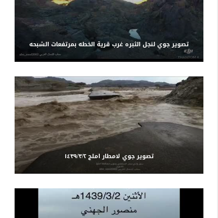
تصوير جوي لنجل الثبره غرب قرية الخطه بمرتفعات الشبحه
تصوير جوي لامطار املج ١٤٣٩/٣/٢