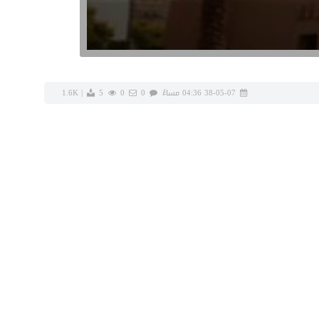
38-05-07 04:36 مساءً
0
0
1.6K
5
|