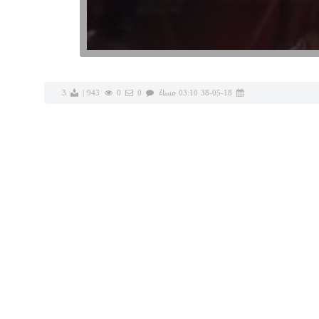
38-05-18 03:10 مساءً
0
0
943
|
3