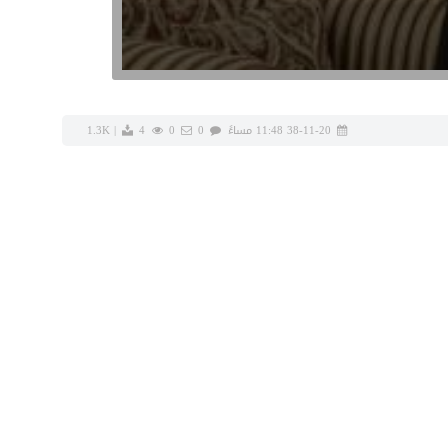
38-11-20 11:48 مساءً
0
0
1.3K
4
|